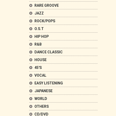
RARE GROOVE
JAZZ
ROCK/POPS
O.S.T
HIP HOP
R&B
DANCE CLASSIC
HOUSE
45'S
VOCAL
EASY LISTENING
JAPANESE
WORLD
OTHERS
CD/DVD