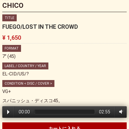
CHICO
TITLE
FUEGO/LOST IN THE CROWD
¥ 1,650
FORMAT
7" (45)
LABEL / COUNTRY / YEAR
EL-CID/US/?
CONDITION < DISC / COVER >
VG+
スパニッシュ・ディスコ45。
00:00
02:55
カートに入れる