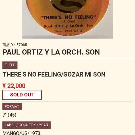
商品ID：57085
PAUL ORTIZ Y LA ORCH. SON
TITLE
THERE'S NO FEELING/GOZAR MI SON
¥ 22,000
SOLD OUT
FORMAT
7" (45)
LABEL / COUNTRY / YEAR
MANGO/US/1973