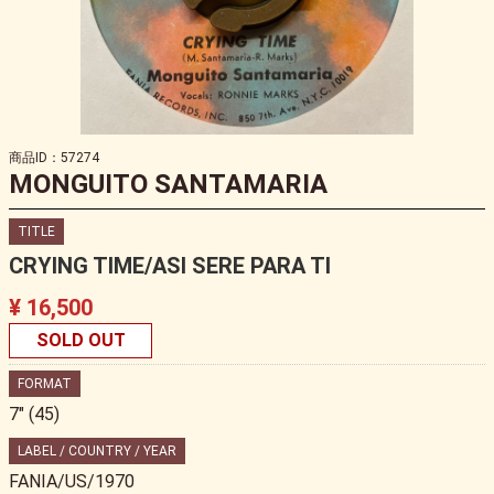
商品ID：57274
MONGUITO SANTAMARIA
TITLE
CRYING TIME/ASI SERE PARA TI
¥ 16,500
SOLD OUT
FORMAT
7" (45)
LABEL / COUNTRY / YEAR
FANIA/US/1970