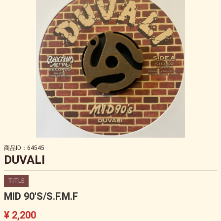
商品ID：64545
DUVALI
TITLE
MID 90'S/S.F.M.F
¥ 2,200