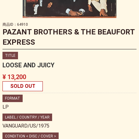
商品ID：64910
PAZANT BROTHERS & THE BEAUFORT
EXPRESS
TITLE
LOOSE AND JUICY
¥ 13,200
SOLD OUT
FORMAT
LP
LABEL / COUNTRY / YEAR
VANGUARD/US/1975
CONDITION < DISC / COVER >