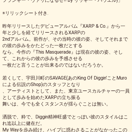
フランキー・ヴァリになるぜ!! by リッキー・パウエル)」
※リリックシート付き.
昨年リリースしたデビューアルバム『XARP & Co.』から一
年と少しを経てリリースされるXARPの
2ndアルバム。前作が、その当時の彼の姿、そしてそれまで
の彼の歩みをかたどった一枚だとする
なら、今作の『This Masquerade』は現在の彼の姿、そし
て、これからの彼の歩みを予感させる
一枚だと言うことが出来るのではないだろうか。
若くして、宇田川町のSAVAGE(あのKing Of Diggin’ことMuro
による伝説のShop)のスタッフとなり
、アーティストとして、また、東京ユースカルチャーの一員
として歩みを始めたXARPの立ち振る
舞いは、今でも全くスタンスが揺らぐことは無い。
洒脱で、粋で、Diggin精神旺盛でとっぽい彼のスタイルはこ
れ迄以上に健在だ。
My Wayを歩み続け、ハイプに惑わさることがなかったこの