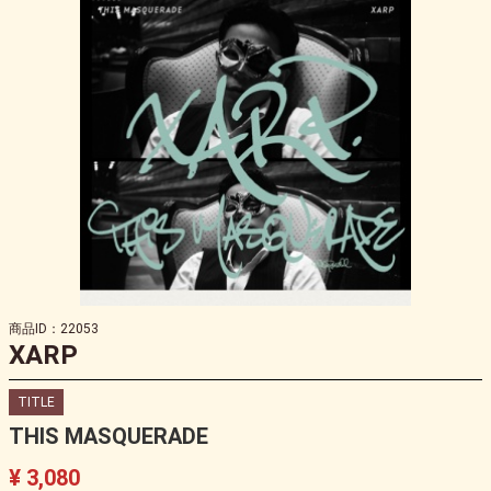
商品ID：22053
XARP
TITLE
THIS MASQUERADE
¥ 3,080