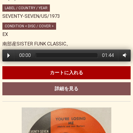
LABEL / COUNTRY / YEAR
SEVENTY-SEVEN/US/1973
CONDITION < DISC / COVER >
EX
南部産SISTER FUNK CLASSIC。
00:00
01:44
カートに入れる
詳細を見る