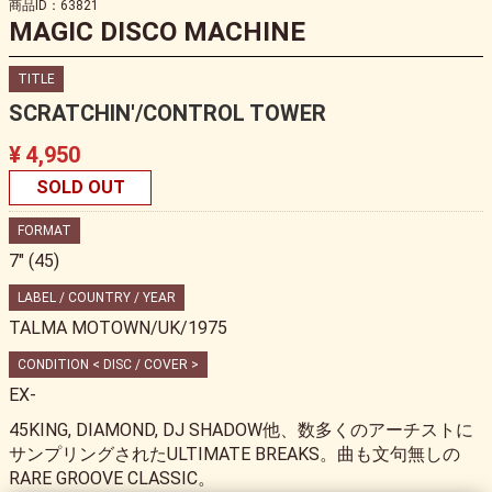
商品ID：63821
MAGIC DISCO MACHINE
TITLE
SCRATCHIN'/CONTROL TOWER
¥ 4,950
SOLD OUT
FORMAT
7" (45)
LABEL / COUNTRY / YEAR
TALMA MOTOWN/UK/1975
CONDITION < DISC / COVER >
EX-
45KING, DIAMOND, DJ SHADOW他、数多くのアーチストに
サンプリングされたULTIMATE BREAKS。曲も文句無しの
RARE GROOVE CLASSIC。