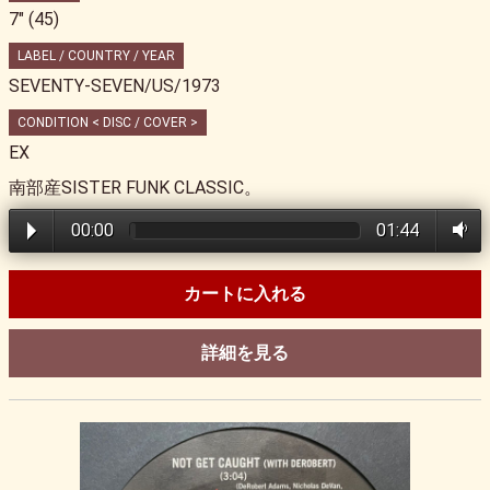
7" (45)
LABEL / COUNTRY / YEAR
SEVENTY-SEVEN/US/1973
CONDITION < DISC / COVER >
EX
南部産SISTER FUNK CLASSIC。
00:00
01:44
カートに入れる
詳細を見る