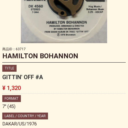
商品ID：63717
HAMILTON BOHANNON
TITLE
GITTIN' OFF #A
¥ 1,320
FORMAT
7" (45)
LABEL / COUNTRY / YEAR
DAKAR/US/1976