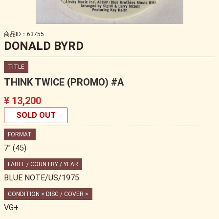
商品ID：63755
DONALD BYRD
TITLE
THINK TWICE (PROMO) #A
¥ 13,200
SOLD OUT
FORMAT
7" (45)
LABEL / COUNTRY / YEAR
BLUE NOTE/US/1975
CONDITION < DISC / COVER >
VG+