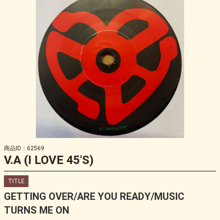
商品ID：62569
V.A (I LOVE 45'S)
TITLE
GETTING OVER/ARE YOU READY/MUSIC
TURNS ME ON