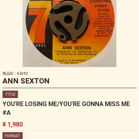
商品ID：63692
ANN SEXTON
TITLE
YOU'RE LOSING ME/YOU'RE GONNA MISS ME
#A
¥ 1,980
FORMAT