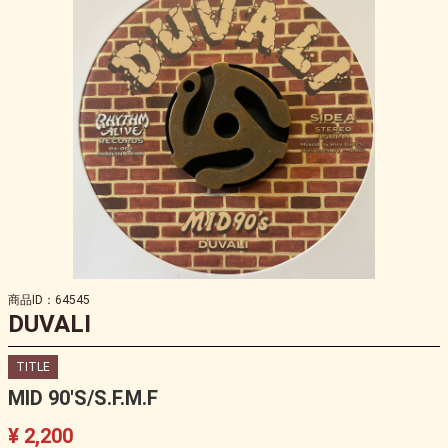
商品ID：64545
DUVALI
TITLE
MID 90'S/S.F.M.F
¥ 2,200