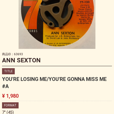
商品ID：63693
ANN SEXTON
TITLE
YOU'RE LOSING ME/YOU'RE GONNA MISS ME
#A
¥ 1,980
FORMAT
7" (45)