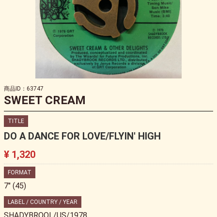
商品ID：63747
SWEET CREAM
TITLE
DO A DANCE FOR LOVE/FLYIN' HIGH
¥ 1,320
FORMAT
7" (45)
LABEL / COUNTRY / YEAR
SHADYBROOL/US/1978