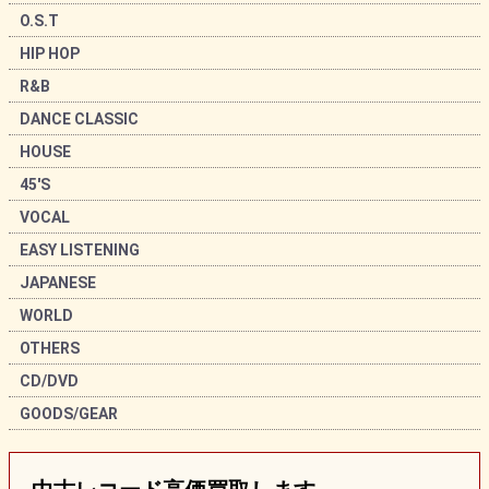
O.S.T
HIP HOP
R&B
DANCE CLASSIC
HOUSE
45'S
VOCAL
EASY LISTENING
JAPANESE
WORLD
OTHERS
CD/DVD
GOODS/GEAR