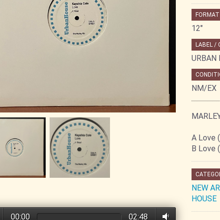
FORMAT
12"
LABEL /
URBAN 
CONDITI
NM/EX
MARLE
A Love 
B Love (
CATEGO
NEW AR
HOUSE
00:00
02:48