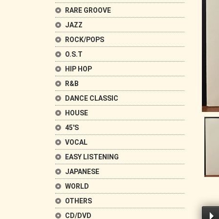
RARE GROOVE
JAZZ
ROCK/POPS
O.S.T
HIP HOP
R&B
DANCE CLASSIC
HOUSE
45'S
VOCAL
EASY LISTENING
JAPANESE
WORLD
OTHERS
CD/DVD