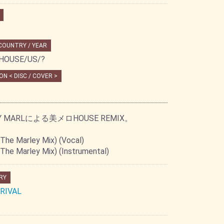
 COUNTRY / YEAR
HOUSE/US/?
ON < DISC / COVER >
Y MARLによる美メロHOUSE REMIX。
(The Marley Mix) (Vocal)
The Marley Mix) (Instrumental)
RY
RIVAL