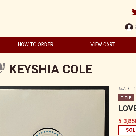
HOW TO ORDER
VIEW CART
KEYSHIA COLE
商品ID：
6
TITLE
LOVE
¥ 3,85
SOL