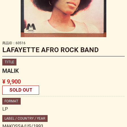
商品ID：60516
LAFAYETTE AFRO ROCK BAND
TITLE
MALIK
¥ 9,900
SOLD OUT
FORMAT
LP
LABEL / COUNTRY / YEAR
MAKOSSA/US/1993