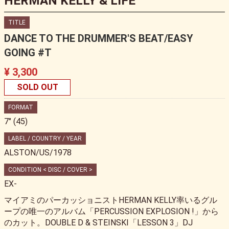
HERMAN KELLY & LIFE
TITLE
DANCE TO THE DRUMMER'S BEAT/EASY
GOING #T
¥ 3,300
SOLD OUT
FORMAT
7" (45)
LABEL / COUNTRY / YEAR
ALSTON/US/1978
CONDITION < DISC / COVER >
EX-
マイアミのパーカッショニストHERMAN KELLY率いるグル
ープの唯一のアルバム「PERCUSSION EXPLOSION !」から
のカット。DOUBLE D & STEINSKI「LESSON 3」DJ