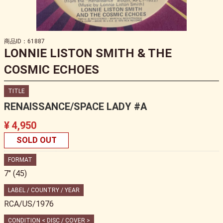
商品ID：61887
LONNIE LISTON SMITH & THE
COSMIC ECHOES
TITLE
RENAISSANCE/SPACE LADY #A
¥ 4,950
SOLD OUT
FORMAT
7" (45)
LABEL / COUNTRY / YEAR
RCA/US/1976
CONDITION < DISC / COVER >