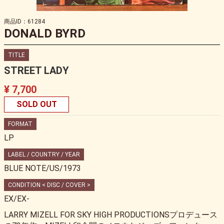
商品ID：61284
DONALD BYRD
TITLE
STREET LADY
¥ 7,700
SOLD OUT
FORMAT
LP
LABEL / COUNTRY / YEAR
BLUE NOTE/US/1973
CONDITION < DISC / COVER >
EX/EX-
LARRY MIZELL FOR SKY HIGH PRODUCTIONSプロデュース