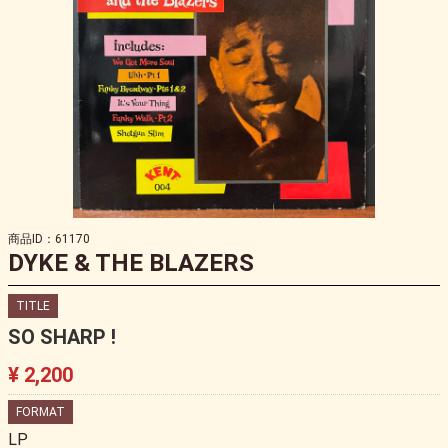
商品ID：61170
DYKE & THE BLAZERS
TITLE
SO SHARP !
¥ 2,200
FORMAT
LP