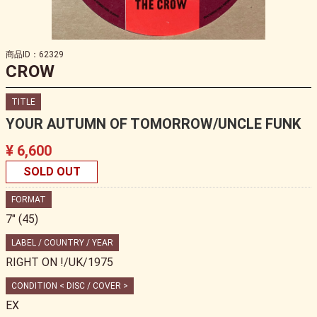
商品ID：62329
CROW
TITLE
YOUR AUTUMN OF TOMORROW/UNCLE FUNK
¥ 6,600
SOLD OUT
FORMAT
7" (45)
LABEL / COUNTRY / YEAR
RIGHT ON !/UK/1975
CONDITION < DISC / COVER >
EX