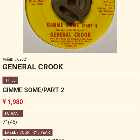
商品ID：62321
GENERAL CROOK
TITLE
GIMME SOME/PART 2
¥ 1,980
FORMAT
7" (45)
LABEL / COUNTRY / YEAR