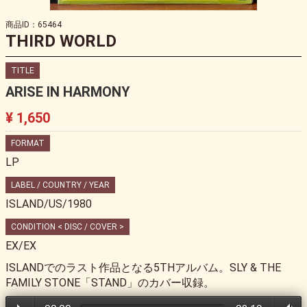
商品ID：65464
THIRD WORLD
TITLE
ARISE IN HARMONY
¥ 1,650
FORMAT
LP
LABEL / COUNTRY / YEAR
ISLAND/US/1980
CONDITION < DISC / COVER >
EX/EX
ISLANDでのラスト作品となる5THアルバム。SLY & THE
FAMILY STONE「STAND」のカバー収録。