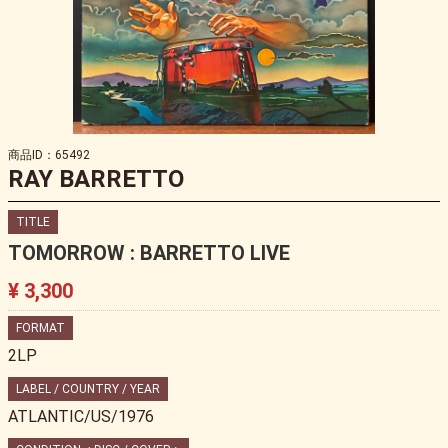
商品ID：65492
RAY BARRETTO
TITLE
TOMORROW : BARRETTO LIVE
¥ 3,300
FORMAT
2LP
LABEL / COUNTRY / YEAR
ATLANTIC/US/1976