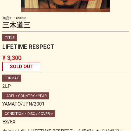
商品ID：65056
三木道三
TITLE
LIFETIME RESPECT
¥ 3,300
SOLD OUT
FORMAT
2LP
LABEL / COUNTRY / YEAR
YAMATO/JPN/2001
CONDITION < DISC / COVER >
EX/EX