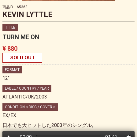
商品ID：65363
KEVIN LYTTLE
TITLE
TURN ME ON
¥ 880
SOLD OUT
FORMAT
12"
LABEL / COUNTRY / YEAR
ATLANTIC/UK/2003
CONDITION < DISC / COVER >
EX/EX
日本でも大ヒットした2003年のシングル。