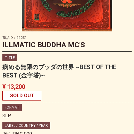
商品ID：65031
ILLMATIC BUDDHA MC'S
TITLE
病める無限のブッダの世界 ~BEST OF THE
BEST (金字塔)~
¥ 13,200
SOLD OUT
FORMAT
3LP
LABEL / COUNTRY / YEAR
76/JPN/2000