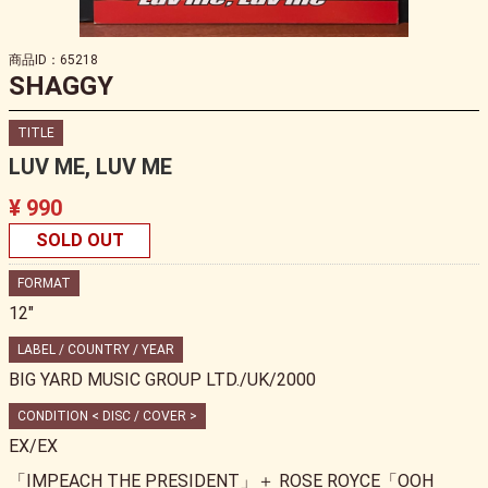
商品ID：65218
SHAGGY
TITLE
LUV ME, LUV ME
¥ 990
SOLD OUT
FORMAT
12"
LABEL / COUNTRY / YEAR
BIG YARD MUSIC GROUP LTD./UK/2000
CONDITION < DISC / COVER >
EX/EX
「IMPEACH THE PRESIDENT」＋ ROSE ROYCE「OOH