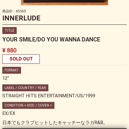
商品ID：65365
INNERLUDE
TITLE
YOUR SMILE/DO YOU WANNA DANCE
¥ 880
SOLD OUT
FORMAT
12"
LABEL / COUNTRY / YEAR
STRAIGHT HITS ENTERTAINMENT/US/1999
CONDITION < DISC / COVER >
EX/EX
日本でもクラブヒットしたキャッチーなラガR&B。