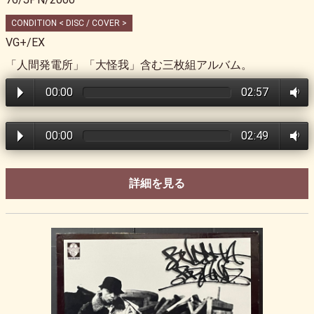
CONDITION < DISC / COVER >
VG+/EX
「人間発電所」「大怪我」含む三枚組アルバム。
00:00
02:57
00:00
02:49
詳細を見る