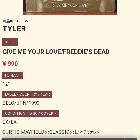
商品ID：65055
TYLER
TITLE
GIVE ME YOUR LOVE/FREDDIE'S DEAD
¥ 990
FORMAT
12"
LABEL / COUNTRY / YEAR
BELO/JPN/1999
CONDITION < DISC / COVER >
EX/EX-
CURTIS MAYFIELDのCLASSICの日本語カバー。