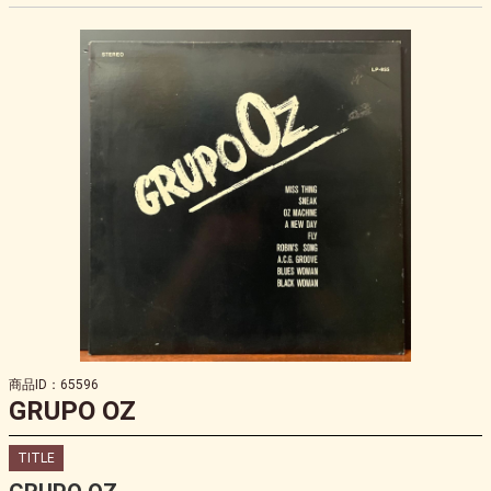
商品ID：65596
GRUPO OZ
TITLE