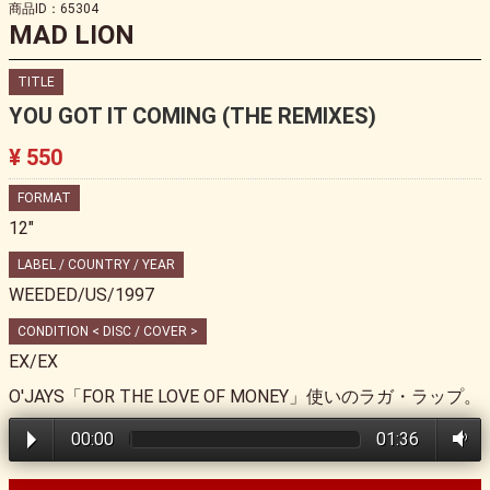
商品ID：65304
MAD LION
TITLE
YOU GOT IT COMING (THE REMIXES)
¥ 550
FORMAT
12"
LABEL / COUNTRY / YEAR
WEEDED/US/1997
CONDITION < DISC / COVER >
EX/EX
O'JAYS「FOR THE LOVE OF MONEY」使いのラガ・ラップ。
00:00
01:36