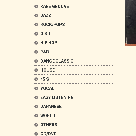
RARE GROOVE
JAZZ
ROCK/POPS
O.S.T
HIP HOP
R&B
DANCE CLASSIC
HOUSE
45'S
VOCAL
EASY LISTENING
JAPANESE
WORLD
OTHERS
CD/DVD