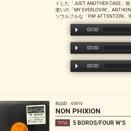
トした「JUST ANOTHER CASE」他、S
使いの「MY EVERLOVIN'」ANT
ソウルフルな「PAY ATTENTION
00:00
00:00
00:00
商品ID：65810
NON PHIXION
5 BOROS/FOUR W'S
TITLE