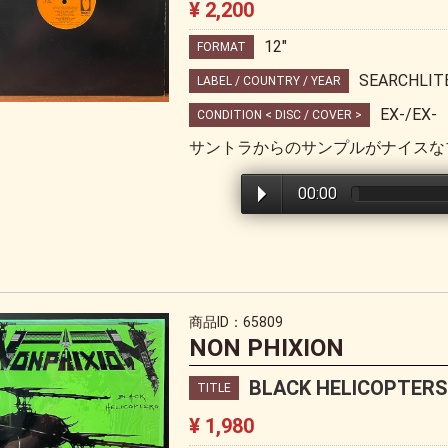
¥ 2,200
12"
FORMAT
SEARCHLIT
LABEL / COUNTRY / YEAR
EX-/EX-
CONDITION < DISC / COVER >
サントラからのサンプルがナイスな
00:00
商品ID：65809
NON PHIXION
BLACK HELICOPTER
TITLE
¥ 1,980