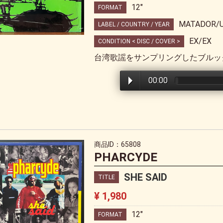
12"
FORMAT
MATADOR/U
LABEL / COUNTRY / YEAR
EX/EX
CONDITION < DISC / COVER >
台湾歌謡をサンプリングしたブルッ
00:00
商品ID：65808
PHARCYDE
SHE SAID
TITLE
¥ 1,980
12"
FORMAT