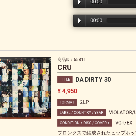
00:00
00:00
商品ID：65811
CRU
DA DIRTY 30
TITLE
¥ 4,950
2LP
FORMAT
VIOLATOR/
LABEL / COUNTRY / YEAR
VG+/EX
CONDITION < DISC / COVER >
ブロンクスで結成されたヒップホッ