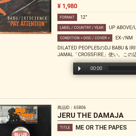
¥ 1,980
12"
FORMAT
UP ABOVE/
LABEL / COUNTRY / YEAR
EX-/NM
CONDITION < DISC / COVER >
DILATED PEOPLESのDJ BABU 
JAMAL「CROSSFIRE」使い。
00:00
商品ID：65806
JERU THE DAMAJA
ME OR THE PAPES
TITLE