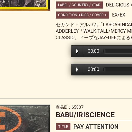
DELICIOUS 
LABEL / COUNTRY / YEAR
EX/EX
CONDITION < DISC / COVER >
セカンド・アルバム「LABCABINCAL
ADDERLEY「WALK TALL/MER
CLASSIC。ドープなJAY-DEEによ
00:00
00:00
商品ID：65807
BABU/IRISCIENCE
PAY ATTENTION
TITLE