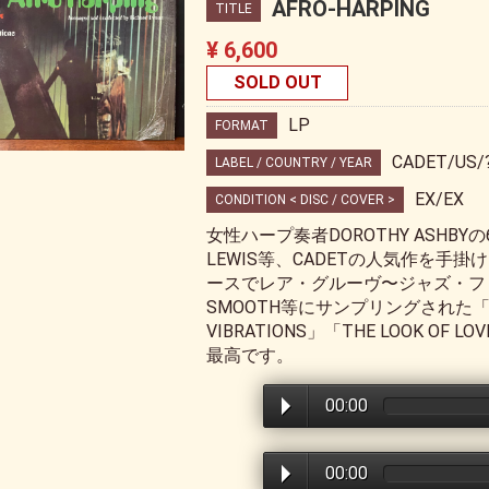
AFRO-HARPING
TITLE
¥ 6,600
SOLD OUT
LP
FORMAT
CADET/US/
LABEL / COUNTRY / YEAR
EX/EX
CONDITION < DISC / COVER >
女性ハープ奏者DOROTHY ASHBYの6
LEWIS等、CADETの人気作を手掛け
ースでレア・グルーヴ〜ジャズ・ファンク
SMOOTH等にサンプリングされた「COM
VIBRATIONS」「THE LOOK 
最高です。
00:00
00:00