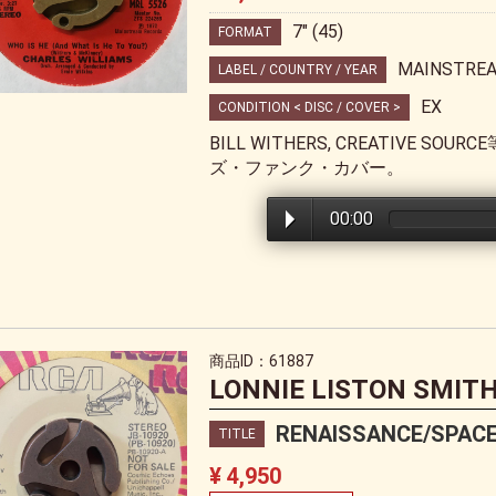
7" (45)
FORMAT
MAINSTREA
LABEL / COUNTRY / YEAR
EX
CONDITION < DISC / COVER >
BILL WITHERS, CREATIVE 
ズ・ファンク・カバー。
00:00
商品ID：61887
LONNIE LISTON SMIT
RENAISSANCE/SPACE
TITLE
¥ 4,950