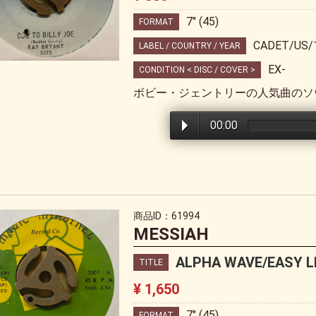
7" (45)
FORMAT
CADET/US/
LABEL / COUNTRY / YEAR
EX-
CONDITION < DISC / COVER >
ボビー・ジェントリーの人気曲のソ
00:00
商品ID：61994
MESSIAH
ALPHA WAVE/EASY LI
TITLE
¥ 1,650
7" (45)
FORMAT