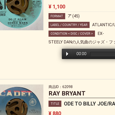
¥ 1,100
7" (45)
FORMAT
ATLANTIC/
LABEL / COUNTRY / YEAR
EX-
CONDITION < DISC / COVER >
STEELY DANの人気曲のジャズ・
00:00
商品ID：62098
RAY BRYANT
ODE TO BILLY JOE/R
TITLE
¥ 880