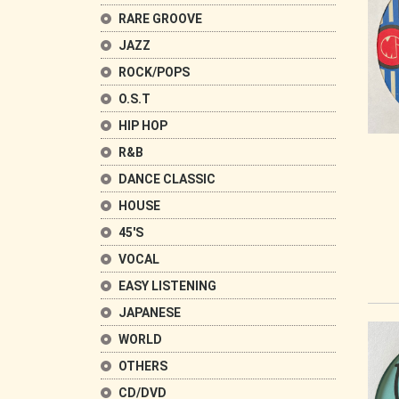
RARE GROOVE
JAZZ
ROCK/POPS
O.S.T
HIP HOP
R&B
DANCE CLASSIC
HOUSE
45'S
VOCAL
EASY LISTENING
JAPANESE
WORLD
OTHERS
CD/DVD