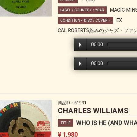
MAGIC MIN
LABEL / COUNTRY / YEAR
EX
CONDITION < DISC / COVER >
CAL ROBERTS絡みのジャズ・ファ
00:00
00:00
商品ID：61931
CHARLES WILLIAMS
WHO IS HE (AND WHAT
TITLE
¥ 1,980