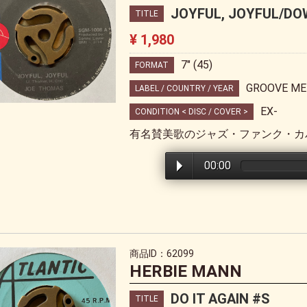
JOYFUL, JOYFUL/D
TITLE
¥ 1,980
7" (45)
FORMAT
GROOVE ME
LABEL / COUNTRY / YEAR
EX-
CONDITION < DISC / COVER >
有名賛美歌のジャズ・ファンク・カ
00:00
商品ID：62099
HERBIE MANN
DO IT AGAIN #S
TITLE