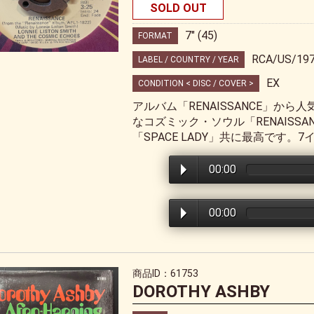
SOLD OUT
7" (45)
FORMAT
RCA/US/19
LABEL / COUNTRY / YEAR
EX
CONDITION < DISC / COVER >
アルバム「RENAISSANCE」か
なコズミック・ソウル「RENAISS
「SPACE LADY」共に最高です。
00:00
00:00
商品ID：61753
DOROTHY ASHBY